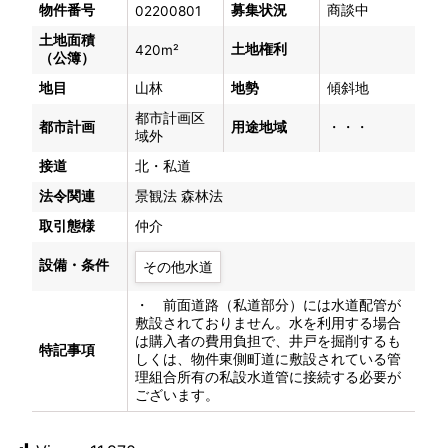
物件番号
募集状況
商談中
02200801
土地面積
土地権利
420m²
（公簿）
地目
山林
地勢
傾斜地
都市計画区
都市計画
用途地域
・・・
域外
接道
北・私道
法令関連
景観法 森林法
取引態様
仲介
設備・条件
その他水道
・ 前面道路（私道部分）には水道配管が
敷設されておりません。水を利用する場合
は購入者の費用負担で、井戸を掘削するも
特記事項
しくは、物件東側町道に敷設されている管
理組合所有の私設水道管に接続する必要が
ございます。