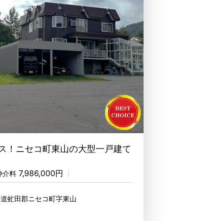
ス！ニセコ町東山の大型一戸建て
7,986,000円
仲介料
海道虻田郡ニセコ町字東山