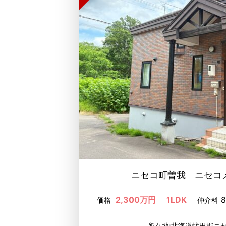
ニセコ町曽我 ニセコメ
2,300万円
1LDK
8
価格
仲介料
所在地:北海道虻田郡ニ