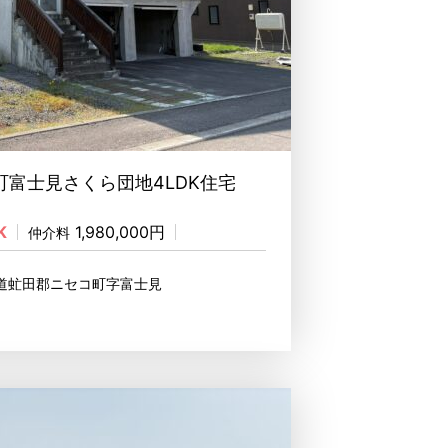
富士見さくら団地4LDK住宅
K
1,980,000円
仲介料
海道虻田郡ニセコ町字富士見