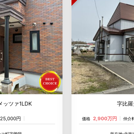
ッツァ1LDK
字比羅
25,000円
2,900万円
価格
仲介
セコ町字曽我
所在地:北