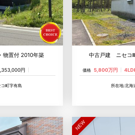
・物置付 2010年築
中古戸建 ニセコ町
1,353,000円
5,800万円
4LD
価格
セコ町字有島
所在地:北
NEW