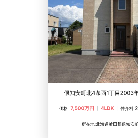
倶知安町北4条西1丁目2003
7,500万円
4LDK
2
価格
仲介料
所在地:北海道虻田郡倶知安