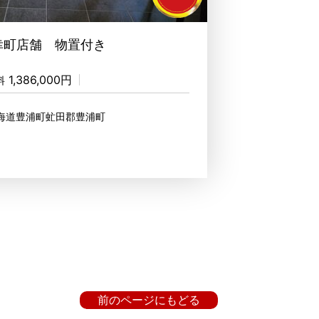
幸町店舗 物置付き
1,386,000円
料
北海道豊浦町虻田郡豊浦町
前のページにもどる