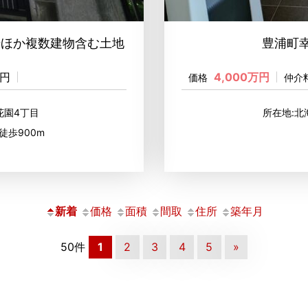
場ほか複数建物含む土地
豊浦町
0円
4,000万円
価格
仲介
花園4丁目
所在地:
徒歩900m
新着
価格
面積
間取
住所
築年月
50件
1
2
3
4
5
»