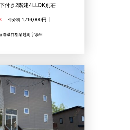
下付き2階建4LLDK別荘
K
1,716,000円
仲介料
北海道磯谷郡蘭越町字湯里