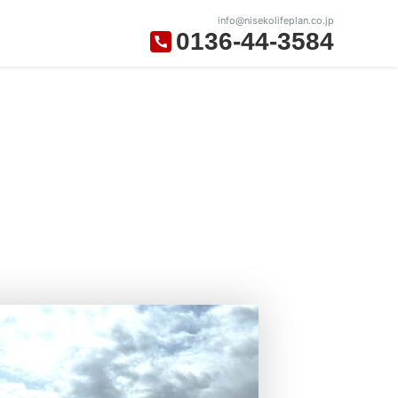
info@nisekolifeplan.co.jp
0136-44-3584