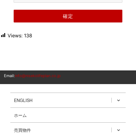
Views:
138
Email:
info@nisekolifeplan.co.jp
ENGLISH
ホーム
売買物件