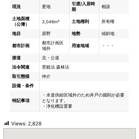
引渡/入居時
現況
更地
相談
期
土地面積
土地権利
所有権
3,046m²
（公簿）
地目
原野
地勢
傾斜地
都市計画区
都市計画
用途地域
・・・
域外
接道
北・公道
法令関連
景観法 森林法
取引態様
仲介
設備・条件
・水道供給区域外のため井戸の掘削が必要
特記事項
となります。
・浄化槽設置要
Views:
2,828