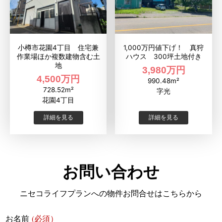
小樽市花園4丁目 住宅兼
1,000万円値下げ！ 真狩
作業場ほか複数建物含む土
ハウス 300坪土地付き
地
3,980万円
4,500万円
990.48m²
728.52m²
字光
花園4丁目
詳細を見る
詳細を見る
お問い合わせ
ニセコライフプランへの物件お問合せはこちらから
(必須）
お名前