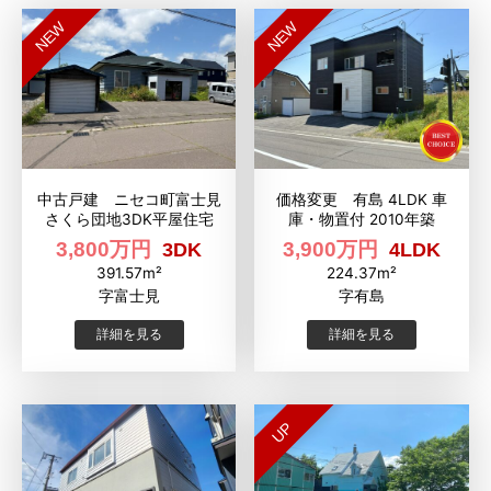
NEW
NEW
中古戸建 ニセコ町富士見
価格変更 有島 4LDK 車
さくら団地3DK平屋住宅
庫・物置付 2010年築
3,800万円
3,900万円
3DK
4LDK
391.57m²
224.37m²
字富士見
字有島
詳細を見る
詳細を見る
UP