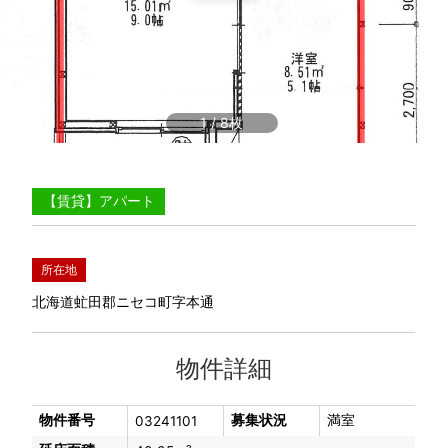
1
/
8
【賃貸】アパート
所在地
北海道虻田郡ニセコ町字本通
物件詳細
物件番号
募集状況
満室
03241101