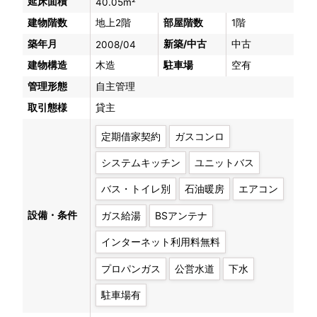
延床面積
40.05m²
建物階数
地上2階
部屋階数
1階
築年月
新築/中古
中古
2008/04
建物構造
木造
駐車場
空有
管理形態
自主管理
取引態様
貸主
定期借家契約
ガスコンロ
システムキッチン
ユニットバス
バス・トイレ別
石油暖房
エアコン
設備・条件
ガス給湯
BSアンテナ
インターネット利用料無料
プロパンガス
公営水道
下水
駐車場有