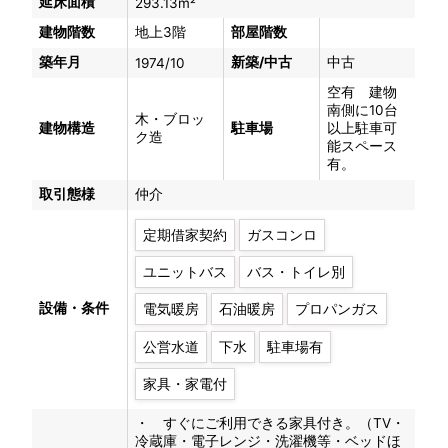
延床面積
293.13m²
建物階数
地上3階
部屋階数
築年月
新築/中古
中古
1974/10
空有 建物
南側に10台
木・ブロッ
建物構造
駐車場
以上駐車可
ク造
能スペース
有。
取引態様
仲介
定期借家契約
ガスコンロ
ユニットバス
バス・トイレ別
設備・条件
電気暖房
石油暖房
プロパンガス
公営水道
下水
駐車場有
家具・家電付
・ すぐにご利用できる家具付き。（TV・
冷蔵庫・電子レンジ・洗濯機等・ベッドほ