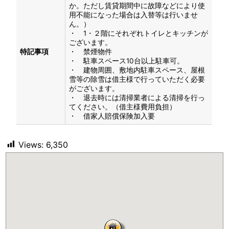
か。ただし賃貸期間中に故障などにより使
用不能になった場合は入替等は行いませ
ん。）
・ 1・２階にそれぞれトイレとキッチンが
ございます。
特記事項
・ 禁煙物件
・ 駐車スペース10台以上駐車可。
・ 建物周囲、敷地内駐車スペース、屋根
雪等の除雪は借主様で行っていただく必要
がございます。
・ 退去時には清掃業者による清掃を行っ
てください。（借主様費用負担）
・ 借家人賠償保険加入要
Views:
6,350