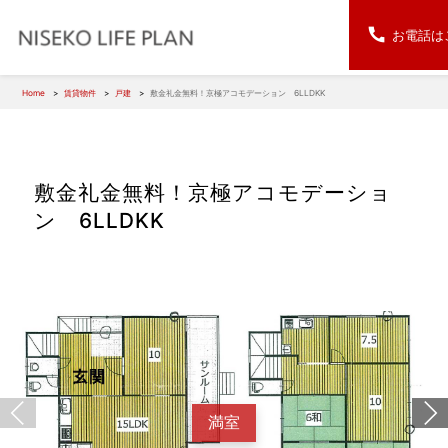
お電話は
Home
賃貸物件
戸建
敷金礼金無料！京極アコモデーション 6LLDKK
敷金礼金無料！京極アコモデーショ
ン 6LLDKK
満室