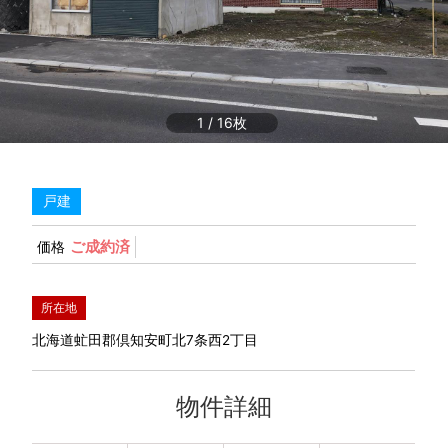
1
/
16
戸建
ご成約済
価格
所在地
北海道虻田郡倶知安町北7条西2丁目
物件詳細