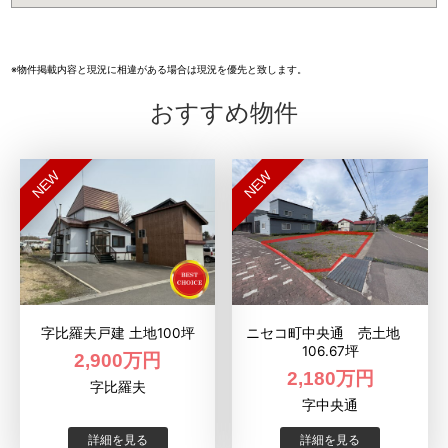
※物件掲載内容と現況に相違がある場合は現況を優先と致します。
おすすめ物件
NEW
NEW
字比羅夫戸建 土地100坪
ニセコ町中央通 売土地
106.67坪
2,900万円
2,180万円
字比羅夫
字中央通
詳細を見る
詳細を見る