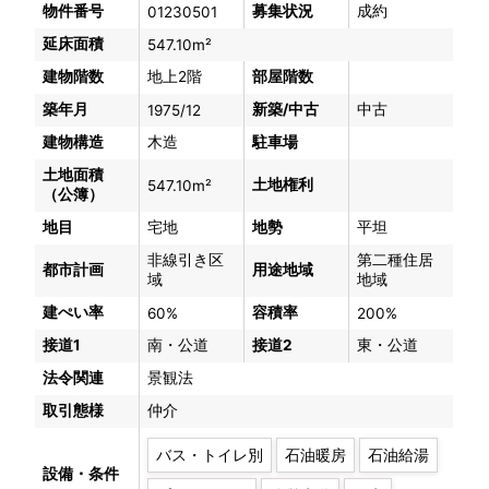
物件番号
募集状況
成約
01230501
延床面積
547.10m²
建物階数
地上2階
部屋階数
築年月
新築/中古
中古
1975/12
建物構造
木造
駐車場
土地面積
土地権利
547.10m²
（公簿）
地目
宅地
地勢
平坦
非線引き区
第二種住居
都市計画
用途地域
域
地域
建ぺい率
容積率
60%
200%
接道1
南・公道
接道2
東・公道
法令関連
景観法
取引態様
仲介
バス・トイレ別
石油暖房
石油給湯
設備・条件