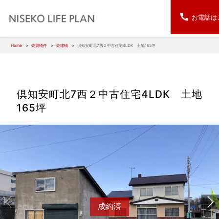
お電話は
Home
売買物件
売建物
倶知安町北7西２中古住宅4LDK 土地165坪
倶知安町北7西２中古住宅4LDK 土地
165坪
成
約
成約済
済