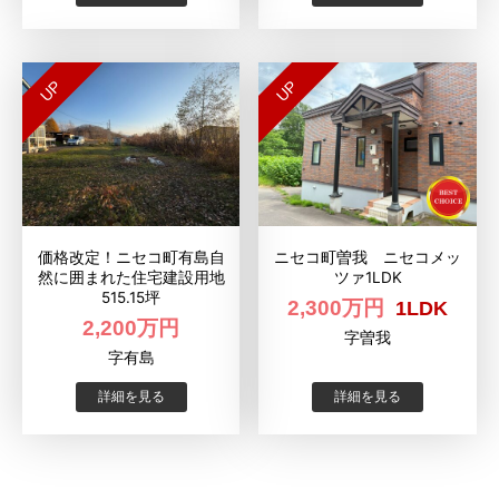
UP
UP
価格改定！ニセコ町有島自
ニセコ町曽我 ニセコメッ
然に囲まれた住宅建設用地
ツァ1LDK
515.15坪
2,300万円
1LDK
2,200万円
字曽我
字有島
詳細を見る
詳細を見る