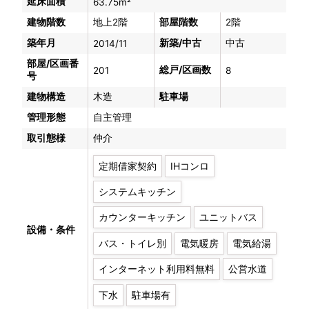
延床面積
63.75m²
建物階数
地上2階
部屋階数
2階
築年月
新築/中古
中古
2014/11
部屋/区画番
総戸/区画数
201
8
号
建物構造
木造
駐車場
管理形態
自主管理
取引態様
仲介
定期借家契約
IHコンロ
システムキッチン
カウンターキッチン
ユニットバス
設備・条件
バス・トイレ別
電気暖房
電気給湯
インターネット利用料無料
公営水道
下水
駐車場有