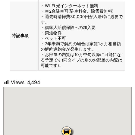
・Wi-Fi 光インターネット無料
・車2台駐車可(駐車料金、除雪費無料)
・退去時清掃費30,000円が入居時に必要で
す。
・借家人賠償保険への加入要
・禁煙物件
特記事項
・ペット不可
・2年未満で解約の場合は家賃1ヶ月相当額
の解約違約金が発生します。
・お部屋の内覧は10月中旬以降に可能にな
る予定です(同タイプの別のお部屋の内覧は
可能です)。
Views:
4,494