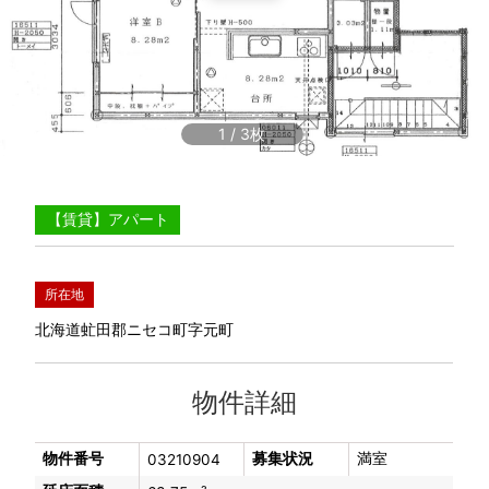
1
/
3
【賃貸】アパート
所在地
北海道虻田郡ニセコ町字元町
物件詳細
物件番号
募集状況
満室
03210904