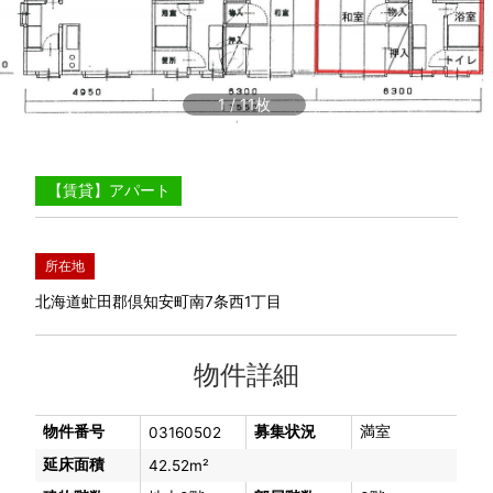
1
/
11
【賃貸】アパート
所在地
北海道虻田郡倶知安町南7条西1丁目
物件詳細
物件番号
募集状況
満室
03160502
延床面積
42.52m²