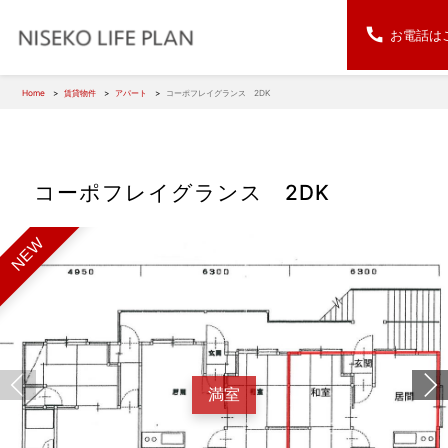
お電話は
Home
賃貸物件
アパート
コーポフレイグランス 2DK
コーポフレイグランス 2DK
NEW
満室