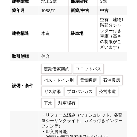
建物階数
地上3階
部屋階数
3階
築年月
新築/中古
中古
1988/11
空有 建物1
階部分シャ
ッター付き
建物構造
木造
駐車場
車庫（高さ
の制限がご
ざいます）
取引態様
仲介
定期借家契約
ユニットバス
バス・トイレ別
電気暖房
石油暖房
設備・条件
ガス給湯
プロパンガス
公営水道
下水
駐車場有
・リフォーム済み（ウォシュレット、各部
屋シーリンクライト、カメラ付きインター
フォン等）
・即入居可能。
・2年間の定期借家賃貸になります。