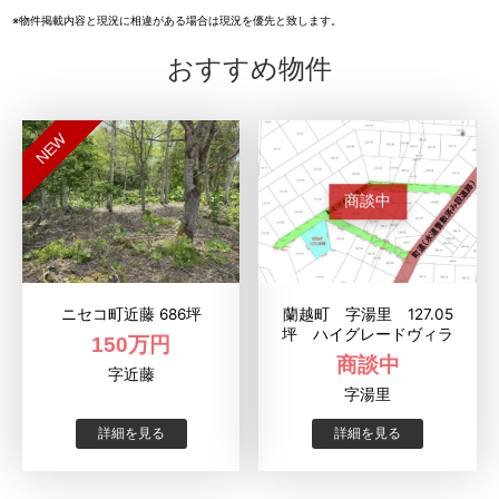
※物件掲載内容と現況に相違がある場合は現況を優先と致します。
おすすめ物件
NEW
商談中
ニセコ町近藤 686坪
蘭越町 字湯里 127.05
坪 ハイグレードヴィラ
150万円
商談中
字近藤
字湯里
詳細を見る
詳細を見る