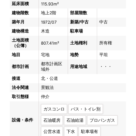
延床面積
115.93m²
建物階数
地上2階
部屋階数
築年月
新築/中古
中古
1972/07
建物構造
木造
駐車場
土地面積
土地権利
所有権
807.41m²
（公簿）
地目
宅地
地勢
平坦
都市計画区
都市計画
用途地域
・・・
域外
接道
北・公道
法令関連
景観法
取引態様
仲介
ガスコンロ
バス・トイレ別
設備・条件
石油暖房
石油給湯
プロパンガス
公営水道
下水
駐車場有