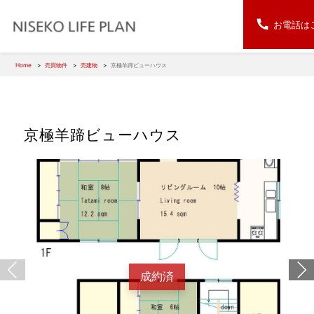
お電話は
Home
売買物件
売建物
京極羊蹄ビューハウス
京極羊蹄ビューハウス
成約済