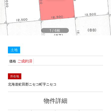
1
/
6
土地
ご成約済
価格
所在地
北海道虻田郡ニセコ町字ニセコ
物件詳細