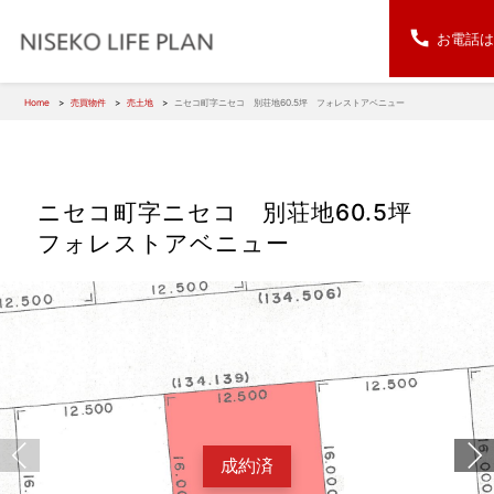
お電話は
Home
売買物件
売土地
ニセコ町字ニセコ 別荘地60.5坪 フォレストアベニュー
ニセコ町字ニセコ 別荘地60.5坪
フォレストアベニュー
成約済