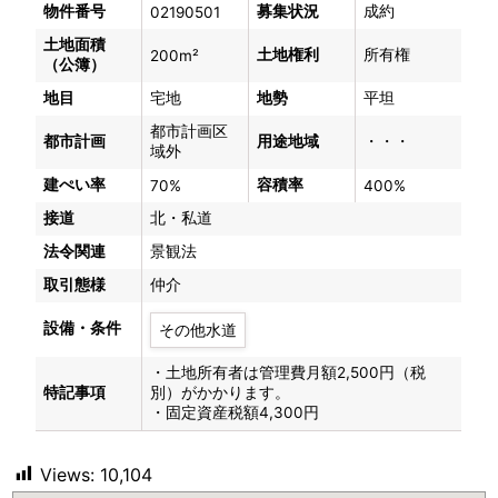
物件番号
募集状況
成約
02190501
土地面積
土地権利
所有権
200m²
（公簿）
地目
宅地
地勢
平坦
都市計画区
都市計画
用途地域
・・・
域外
建ぺい率
容積率
70%
400%
接道
北・私道
法令関連
景観法
取引態様
仲介
設備・条件
その他水道
・土地所有者は管理費月額2,500円（税
特記事項
別）がかかります。
・固定資産税額4,300円
Views:
10,104