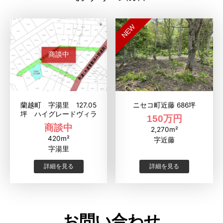
NEW
商談中
蘭越町 字湯里 127.05
ニセコ町近藤 686坪
坪 ハイグレードヴィラ
150万円
商談中
2,270m²
420m²
字近藤
字湯里
詳細を見る
詳細を見る
お問い合わせ