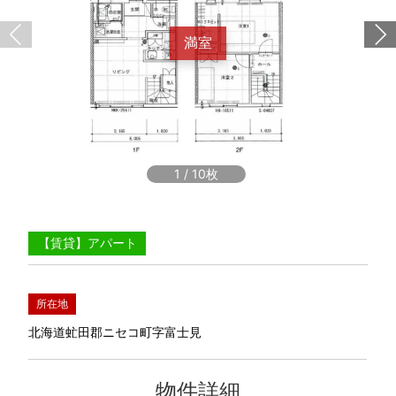
満室
1
/
10
【賃貸】アパート
所在地
北海道虻田郡ニセコ町字富士見
物件詳細