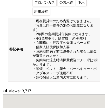
プロパンガス
公営水道
下水
駐車場有
・現在賃貸中のため内覧はできません。
（写真は同一物件の別のお部屋になりま
す）
・2年間の定期賃貸借契約になります。
・車2台駐車可、除雪費・Wi-Fi無料
・玄関横に１坪程度の倉庫スペース有
・借家人賠償保険加入要
特記事項
・契約期間満了前に退去された場合は敷金
が返還されません。
・契約時に退去時清掃費税込55,000円が掛
かかります。
・禁煙、ペット・花火・バーベキュー・ポ
ータブルストーブ使用不可
・連帯保証人は道内の方に限ります。
Views:
3,717