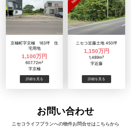
京極町字京極 183坪 住
ニセコ近藤土地 450坪
宅用地
1,150万円
1,100万円
1,489m²
607.72m²
字近藤
字京極
詳細を見る
詳細を見る
お問い合わせ
ニセコライフプランへの物件お問合せはこちらから