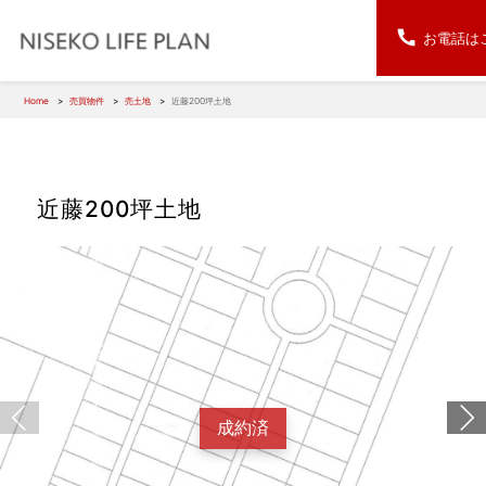
お電話は
Home
売買物件
売土地
近藤200坪土地
近藤200坪土地
成約済