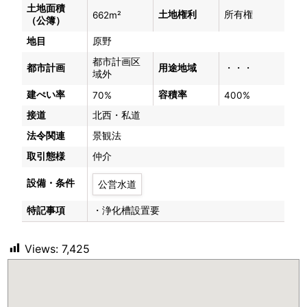
土地面積
土地権利
所有権
662m²
（公簿）
地目
原野
都市計画区
都市計画
用途地域
・・・
域外
建ぺい率
容積率
70%
400%
接道
北西・私道
法令関連
景観法
取引態様
仲介
設備・条件
公営水道
特記事項
・浄化槽設置要
Views:
7,425