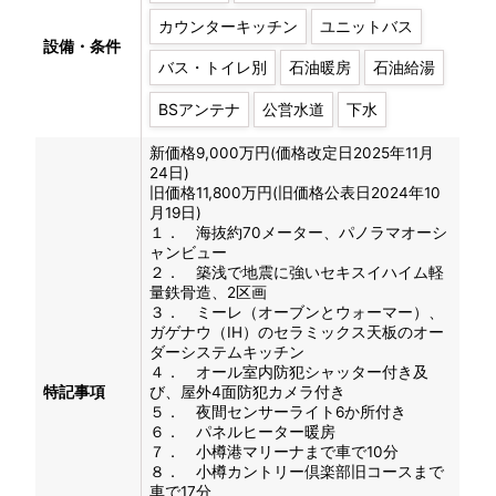
カウンターキッチン
ユニットバス
設備・条件
バス・トイレ別
石油暖房
石油給湯
BSアンテナ
公営水道
下水
新価格9,000万円(価格改定日2025年11月
24日)
旧価格11,800万円(旧価格公表日2024年10
月19日)
１． 海抜約70メーター、パノラマオーシ
ャンビュー
２． 築浅で地震に強いセキスイハイム軽
量鉄骨造、2区画
３． ミーレ（オーブンとウォーマー）、
ガゲナウ（IH）のセラミックス天板のオー
ダーシステムキッチン
４． オール室内防犯シャッター付き及
特記事項
び、屋外4面防犯カメラ付き
５． 夜間センサーライト6か所付き
６． パネルヒーター暖房
７． 小樽港マリーナまで車で10分
８． 小樽カントリー倶楽部旧コースまで
車で17分