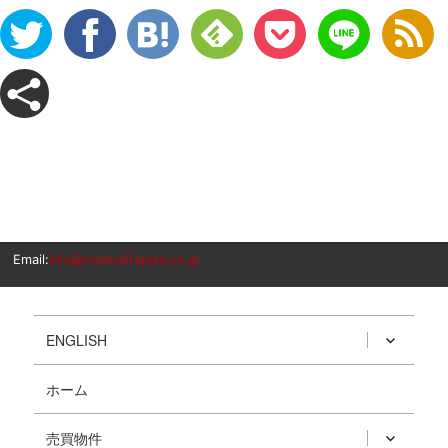
Email:
info@nisekolifeplan.co.jp
ENGLISH
ホーム
売買物件