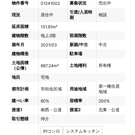
物件番号
募集状況
売出中
01241002
引渡/入居時
現況
居住中
相談
期
延床面積
131.61m²
建物階数
地上2階
部屋階数
築年月
新築/中古
中古
2021/03
建物構造
駐車場
土地面積
土地権利
所有権
667.24m²
（公簿）
地目
宅地
第一種住居
都市計画
市街化区域
用途地域
地域
建ぺい率
容積率
60%
200%
接道1
南西・公道
接道2
北東・公道
取引態様
仲介
IHコンロ
システムキッチン