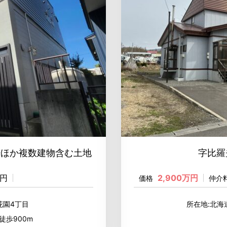
場ほか複数建物含む土地
字比羅
0円
2,900万円
価格
仲介
花園4丁目
所在地:北
徒歩900m