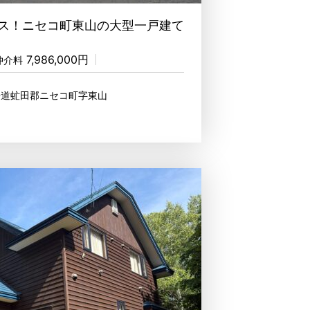
ス！ニセコ町東山の大型一戸建て
7,986,000円
仲介料
海道虻田郡ニセコ町字東山