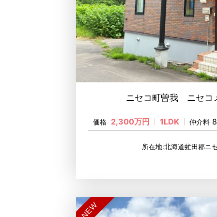
ニセコ町曽我 ニセコメ
2,300万円
1LDK
8
価格
仲介料
所在地:北海道虻田郡ニ
NEW