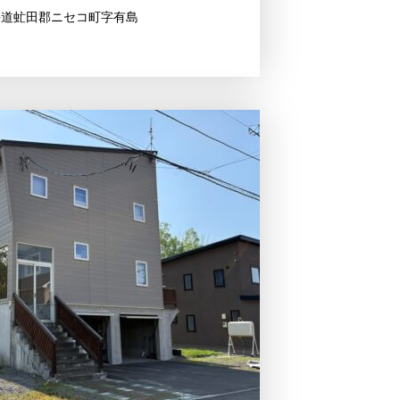
海道虻田郡ニセコ町字有島