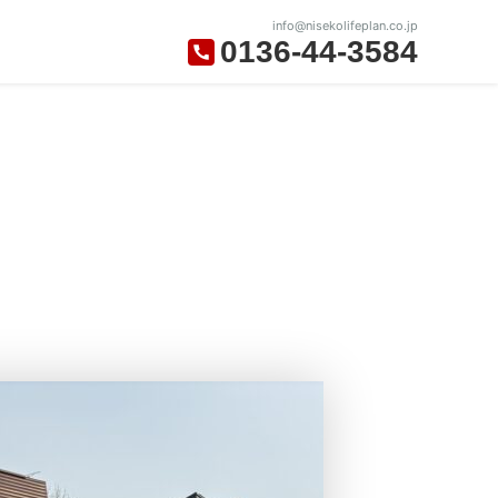
info@nisekolifeplan.co.jp
0136-44-3584