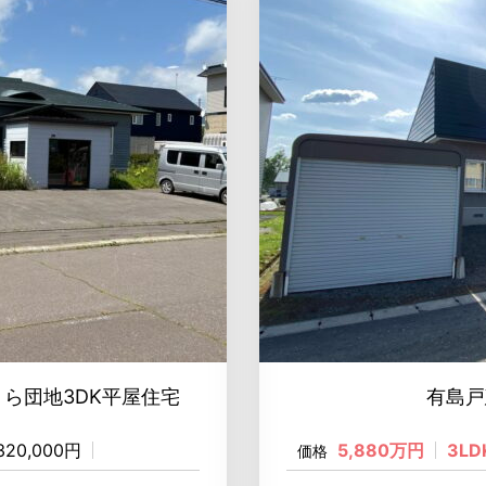
ら団地3DK平屋住宅
有島戸
,320,000円
5,880万円
3LD
価格