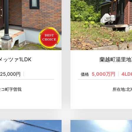
ッツァ1LDK
蘭越町湯里地
25,000円
5,000万円
4LD
価格
セコ町字曽我
所在地: