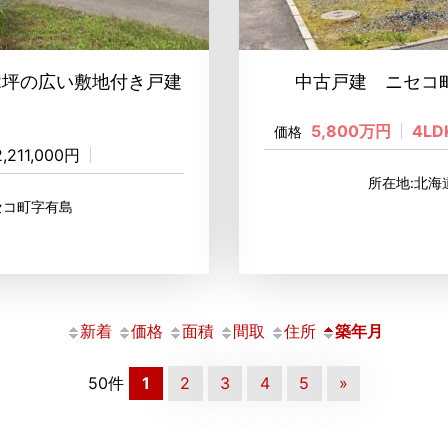
2坪の広い敷地付き戸建
中古戸建 ニセコ町
5,800万円
4LD
価格
2,211,000円
所在地:北
セコ町字有島
新着
価格
面積
間取
住所
築年月
50件
1
2
3
4
5
»