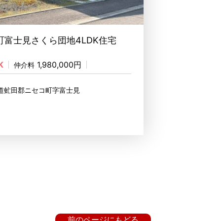
富士見さくら団地4LDK住宅
K
1,980,000円
仲介料
海道虻田郡ニセコ町字富士見
前のページにもどる