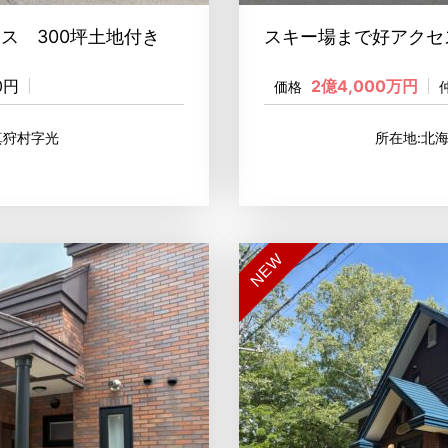
ウス 300坪土地付き
スキー場まで好アクセ
00円
2億4,000万円
価格
真狩村字光
所在地:北
NEW