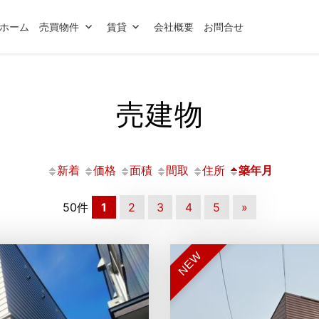
ホーム
売買物件
賃貸
会社概要
お問合せ
売建物
新着
価格
面積
間取
住所
築年月
50件
1
2
3
4
5
»
NEW