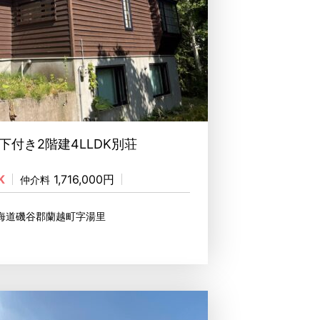
下付き2階建4LLDK別荘
K
1,716,000円
仲介料
北海道磯谷郡蘭越町字湯里