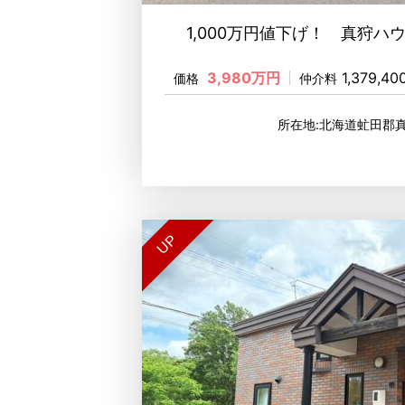
1,000万円値下げ！ 真狩ハ
3,980万円
1,379,4
価格
仲介料
所在地:北海道虻田郡
UP