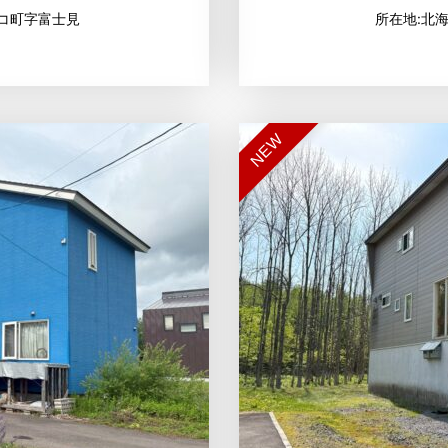
コ町字富士見
所在地:北
NEW