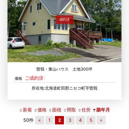
成約済
曽我・東山ハウス 土地300坪
ご成約済
価格
所在地:北海道虻田郡ニセコ町字曽我
新着
価格
面積
間取
住所
築年月
50件
«
1
2
3
4
5
»