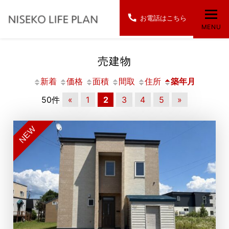
お電話はこちら
MENU
売建物
新着
価格
面積
間取
住所
築年月
50件
«
1
2
3
4
5
»
NEW