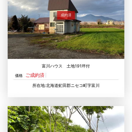
成約済
富川ハウス 土地191坪付
ご成約済
価格
所在地:北海道虻田郡ニセコ町字富川