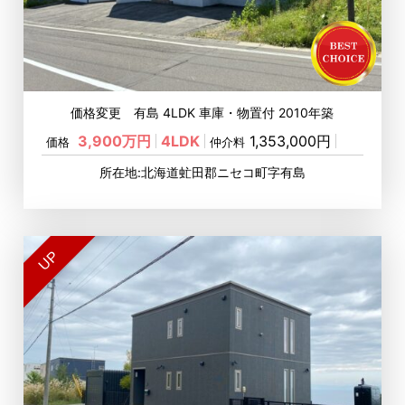
価格変更 有島 4LDK 車庫・物置付 2010年築
3,900万円
4LDK
1,353,000円
価格
仲介料
所在地:北海道虻田郡ニセコ町字有島
UP