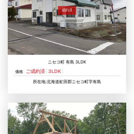
成約済
ニセコ町 有島 3LDK
ご成約済
3LDK
価格
所在地:北海道虻田郡ニセコ町字有島