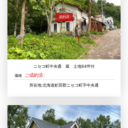
成約済
ニセコ町中央通 蔵 土地64坪付
ご成約済
価格
所在地:北海道虻田郡ニセコ町字中央通