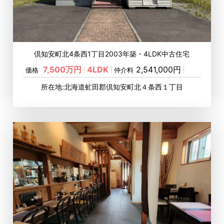
倶知安町北4条西1丁目2003年築・4LDK中古住宅
7,500万円
4LDK
2,541,000円
価格
仲介料
所在地:北海道虻田郡倶知安町北４条西１丁目