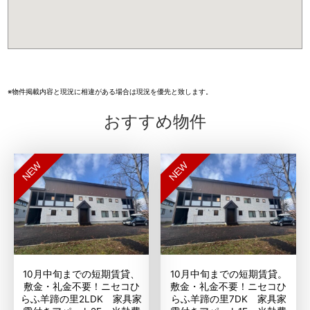
※物件掲載内容と現況に相違がある場合は現況を優先と致します。
おすすめ物件
NEW
NEW
10月中旬までの短期賃貸、
10月中旬までの短期賃貸。
敷金・礼金不要！ニセコひ
敷金・礼金不要！ニセコひ
らふ羊蹄の里2LDK 家具家
らふ羊蹄の里7DK 家具家