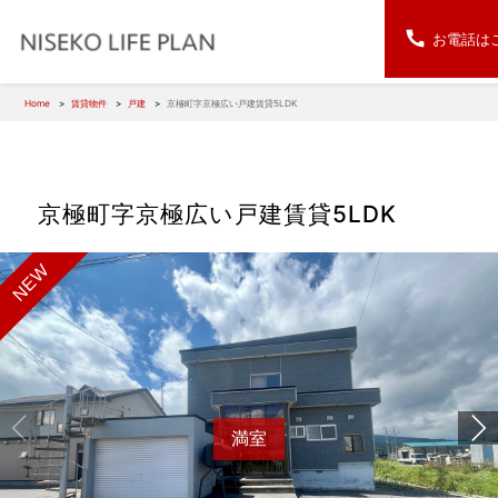
お電話は
Home
賃貸物件
戸建
京極町字京極広い戸建賃貸5LDK
京極町字京極広い戸建賃貸5LDK
NEW
NEW
満
満室
室