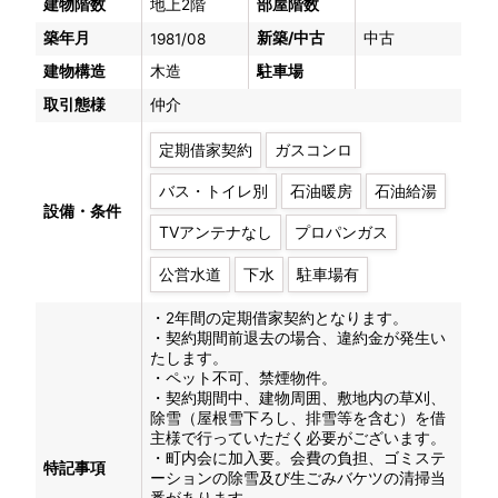
建物階数
地上2階
部屋階数
築年月
新築/中古
中古
1981/08
建物構造
木造
駐車場
取引態様
仲介
定期借家契約
ガスコンロ
バス・トイレ別
石油暖房
石油給湯
設備・条件
TVアンテナなし
プロパンガス
公営水道
下水
駐車場有
・2年間の定期借家契約となります。
・契約期間前退去の場合、違約金が発生い
たします。
・ペット不可、禁煙物件。
・契約期間中、建物周囲、敷地内の草刈、
除雪（屋根雪下ろし、排雪等を含む）を借
主様で行っていただく必要がございます。
・町内会に加入要。会費の負担、ゴミステ
特記事項
ーションの除雪及び生ごみバケツの清掃当
番があります。