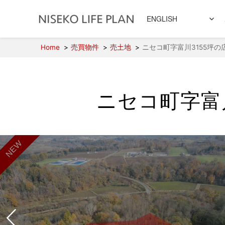
ENGLISH
Home
売買物件
売土地
ニセコ町字富川3155坪の
ニセコ町字富
NEW