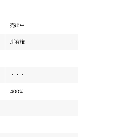
売出中
所有権
・・・
400%