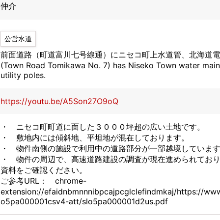
仲介
公営水道
前面道路（町道富川七号線通）にニセコ町上水道管、北海道電力電柱有り
(Town Road Tomikawa No. 7) has Niseko Town water main
utility poles.
https://youtu.be/A5Son27O9oQ
・ ニセコ町町道に面した３０００坪超の広い土地です。
・ 敷地内には傾斜地、平坦地が混在しております。
・ 物件南側の施設で利用中の道路部分が一部越境していま
・ 物件の周辺で、高速道路建設の調査が現在進められてお
資料をご確認ください。
ご参考URL： chrome-
extension://efaidnbmnnnibpcajpcglclefindmkaj/https://www.
o5pa000001csv4-att/slo5pa000001d2us.pdf