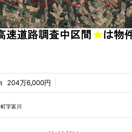
204万6,000円
料
コ町字富川