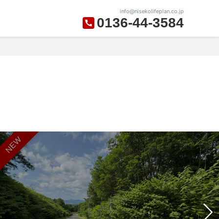
info@nisekolifeplan.co.jp
0136-44-3584
NEW