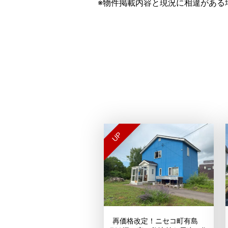
※物件掲載内容と現況に相違がある
UP
再価格改定！ニセコ町有島