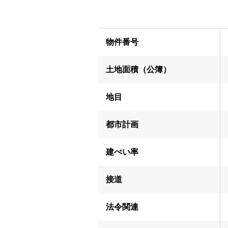
物件番号
土地面積（公簿）
地目
都市計画
建ぺい率
接道
法令関連