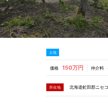
土地
150万円
価格
仲介料
北海道虻田郡ニセ
所在地