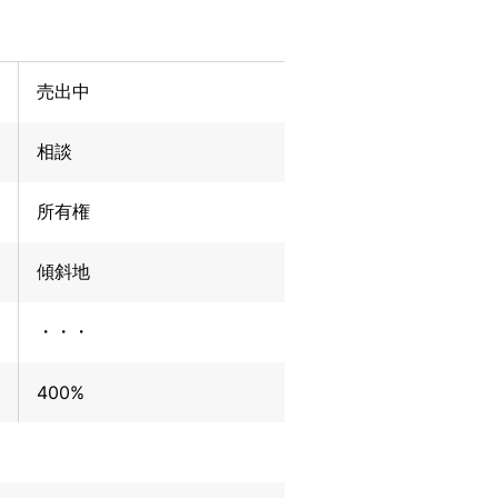
売出中
相談
所有権
傾斜地
・・・
400%