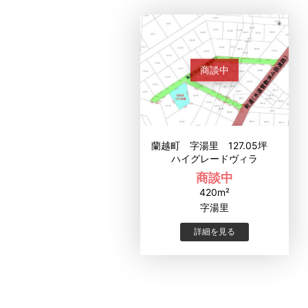
商談中
蘭越町 字湯里 127.05坪
ハイグレードヴィラ
商談中
420m²
字湯里
詳細を見る