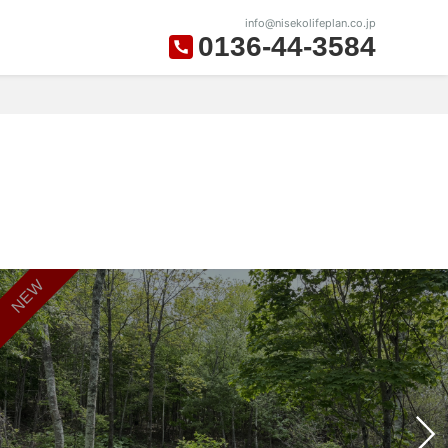
info@nisekolifeplan.co.jp
0136-44-3584
NEW