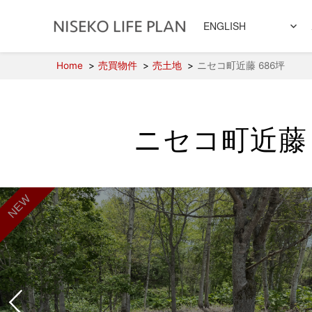
ENGLISH
Home
売買物件
売土地
ニセコ町近藤 686坪
ニセコ町近藤 
NEW