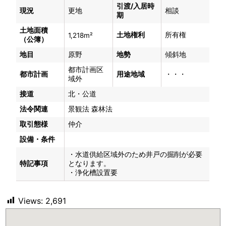
引渡/入居時
現況
更地
相談
期
土地面積
土地権利
所有権
1,218m²
（公簿）
地目
原野
地勢
傾斜地
都市計画区
都市計画
用途地域
・・・
域外
接道
北・公道
法令関連
景観法 森林法
取引態様
仲介
設備・条件
・水道供給区域外のため井戸の掘削が必要
特記事項
となります。
・浄化槽設置要
Views:
2,691