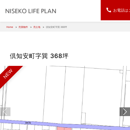
お電話は
Home
売買物件
売土地
倶知安町字巽 368坪
倶知安町字巽 368坪
NEW