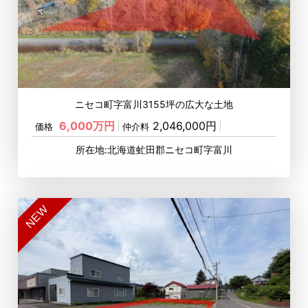
ニセコ町字富川3155坪の広大な土地
6,000万円
2,046,000円
価格
仲介料
所在地:北海道虻田郡ニセコ町字富川
NEW