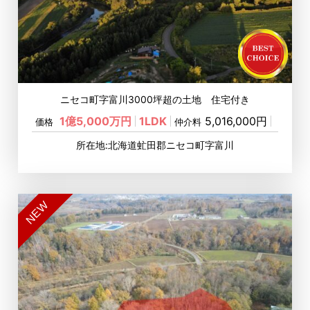
ニセコ町字富川3000坪超の土地 住宅付き
1億5,000万円
1LDK
5,016,000円
価格
仲介料
所在地:北海道虻田郡ニセコ町字富川
NEW