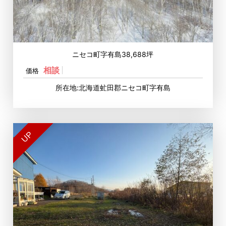
ニセコ町字有島38,688坪
相談
価格
所在地:北海道虻田郡ニセコ町字有島
UP