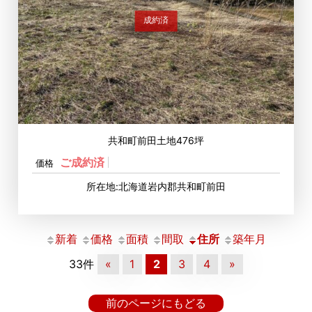
成約済
共和町前田土地476坪
ご成約済
価格
所在地:北海道岩内郡共和町前田
新着
価格
面積
間取
住所
築年月
33件
«
1
2
3
4
»
前のページにもどる