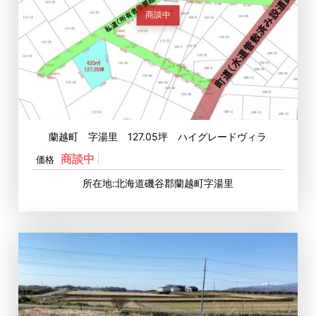
商談中
蘭越町 字湯里 127.05坪 ハイグレードヴィラ
商談中
価格
所在地:北海道磯谷郡蘭越町字湯里