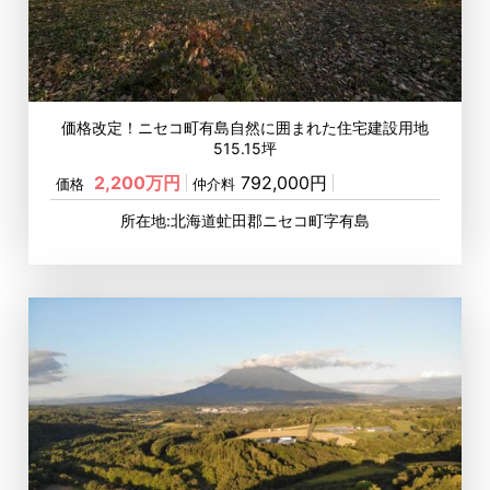
価格改定！ニセコ町有島自然に囲まれた住宅建設用地
515.15坪
2,200万円
792,000円
価格
仲介料
所在地:北海道虻田郡ニセコ町字有島