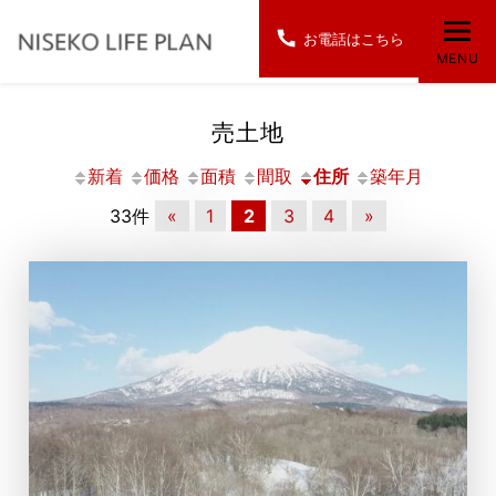
お電話はこちら
MENU
売土地
新着
価格
面積
間取
住所
築年月
33件
«
1
2
3
4
»