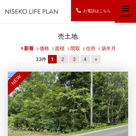
お電話はこちら
MENU
売土地
新着
価格
面積
間取
住所
築年月
33件
1
2
3
4
»
NEW