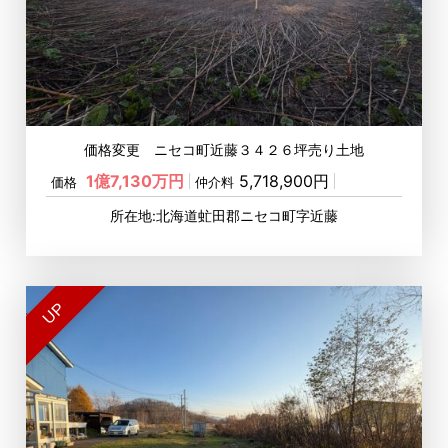
価格変更 ニセコ町近藤３４２６坪売り土地
1億7,130万円
5,718,900円
価格
仲介料
所在地:北海道虻田郡ニセコ町字近藤
UP