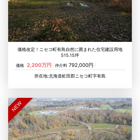
価格改定！ニセコ町有島自然に囲まれた住宅建設用地
515.15坪
2,200万円
792,000円
価格
仲介料
所在地:北海道虻田郡ニセコ町字有島
NEW