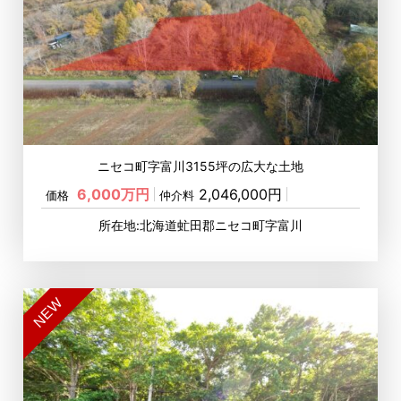
ニセコ町字富川3155坪の広大な土地
6,000万円
2,046,000円
価格
仲介料
所在地:北海道虻田郡ニセコ町字富川
NEW