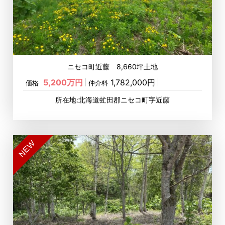
ニセコ町近藤 8,660坪土地
5,200万円
1,782,000円
価格
仲介料
所在地:北海道虻田郡ニセコ町字近藤
NEW