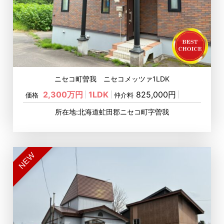
ニセコ町曽我 ニセコメッツァ1LDK
2,300万円
1LDK
825,000円
価格
仲介料
所在地:北海道虻田郡ニセコ町字曽我
NEW