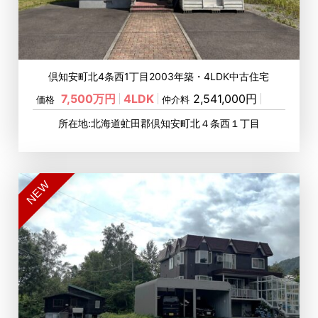
倶知安町北4条西1丁目2003年築・4LDK中古住宅
7,500万円
4LDK
2,541,000円
価格
仲介料
所在地:北海道虻田郡倶知安町北４条西１丁目
NEW