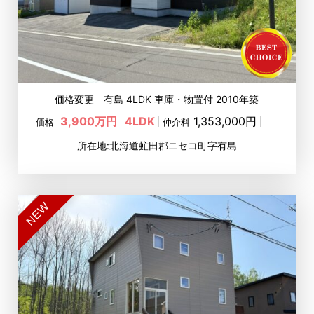
価格変更 有島 4LDK 車庫・物置付 2010年築
3,900万円
4LDK
1,353,000円
価格
仲介料
所在地:北海道虻田郡ニセコ町字有島
NEW