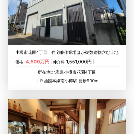
小樽市花園4丁目 住宅兼作業場ほか複数建物含む土地
4,500万円
1,551,000円
価格
仲介料
所在地:北海道小樽市花園4丁目
ＪＲ函館本線南小樽駅 徒歩900m