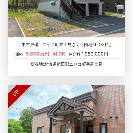
中古戸建 ニセコ町富士見さくら団地4LDK住宅
5,800万円
4LDK
1,980,000円
価格
仲介料
所在地:北海道虻田郡ニセコ町字富士見
UP