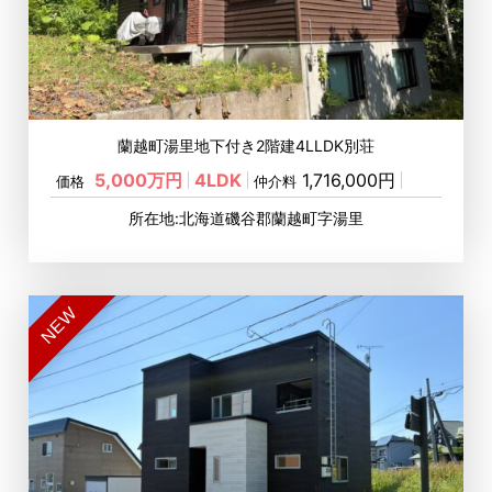
蘭越町湯里地下付き2階建4LLDK別荘
5,000万円
4LDK
1,716,000円
価格
仲介料
所在地:北海道磯谷郡蘭越町字湯里
NEW