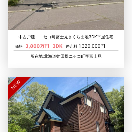
中古戸建 ニセコ町富士見さくら団地3DK平屋住宅
3,800万円
3DK
1,320,000円
価格
仲介料
所在地:北海道虻田郡ニセコ町字富士見
NEW