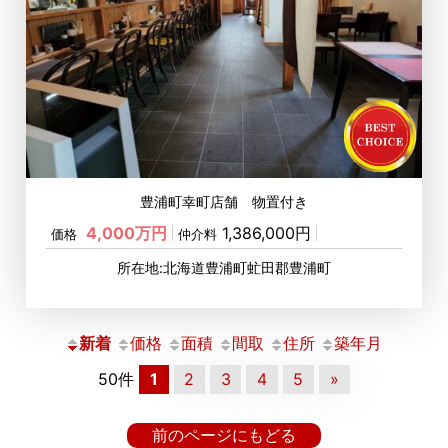
豊浦町幸町店舗 物置付き
4,000万円
1,386,000円
価格
仲介料
所在地:北海道豊浦町虻田郡豊浦町
新着
価格
面積
間取
住所
築年月
50件
1
2
3
4
5
»
前のページにもどる