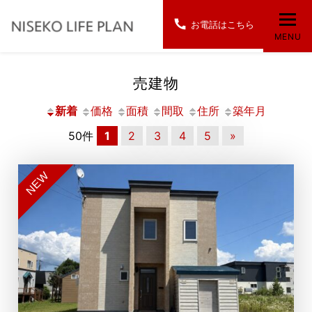
お電話はこちら
MENU
売建物
新着
価格
面積
間取
住所
築年月
50件
1
2
3
4
5
»
NEW