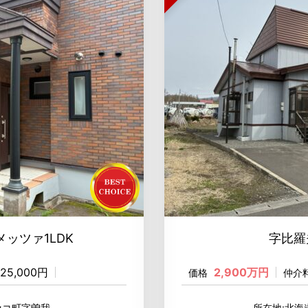
ッツァ1LDK
字比羅
25,000円
2,900万円
価格
仲介
セコ町字曽我
所在地:北