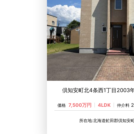
倶知安町北4条西1丁目2003
7,500万円
4LDK
2
価格
仲介料
所在地:北海道虻田郡倶知安