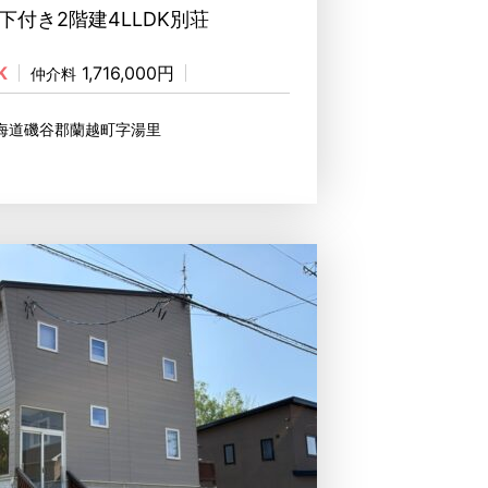
下付き2階建4LLDK別荘
K
1,716,000円
仲介料
北海道磯谷郡蘭越町字湯里