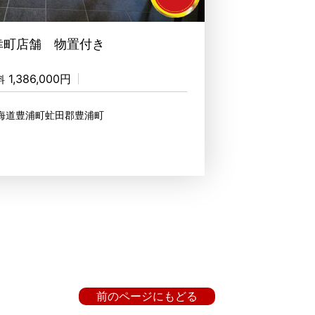
幸町店舗 物置付き
1,386,000円
料
北海道豊浦町虻田郡豊浦町
前のページにもどる