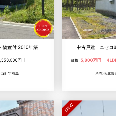
・物置付 2010年築
中古戸建 ニセコ町
1,353,000円
5,800万円
4LD
価格
セコ町字有島
所在地:北
NEW