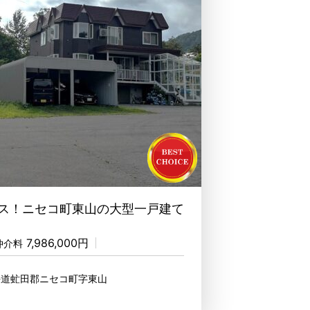
ス！ニセコ町東山の大型一戸建て
7,986,000円
仲介料
海道虻田郡ニセコ町字東山