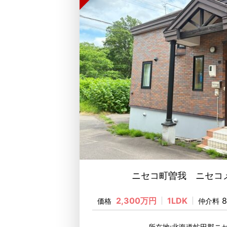
ニセコ町曽我 ニセコメ
2,300万円
1LDK
8
価格
仲介料
所在地:北海道虻田郡ニ