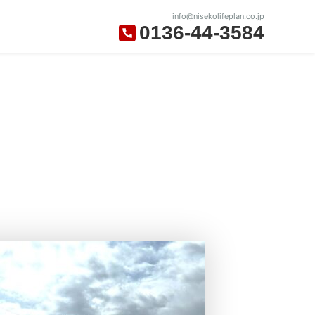
info@nisekolifeplan.co.jp
0136-44-3584