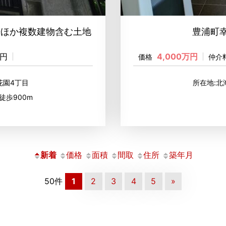
場ほか複数建物含む土地
豊浦町
0円
4,000万円
価格
仲介
花園4丁目
所在地:
徒歩900m
新着
価格
面積
間取
住所
築年月
50件
1
2
3
4
5
»