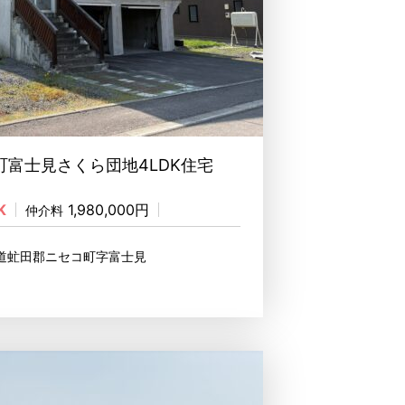
富士見さくら団地4LDK住宅
K
1,980,000円
仲介料
海道虻田郡ニセコ町字富士見